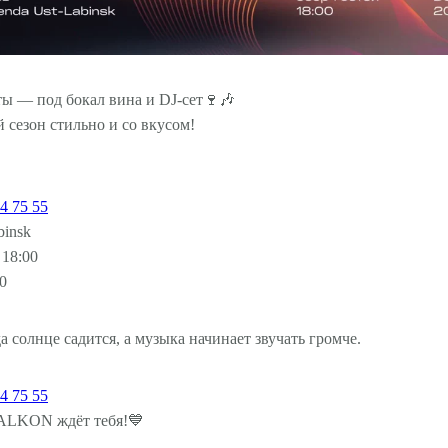
ты — под бокал вина и DJ-сет🍷🎶
 сезон стильно и со вкусом!
4 75 55‬
binsk
 18:00
0
а солнце садится, а музыка начинает звучать громче.
4 75 55‬
BALKON ждёт тебя!💙