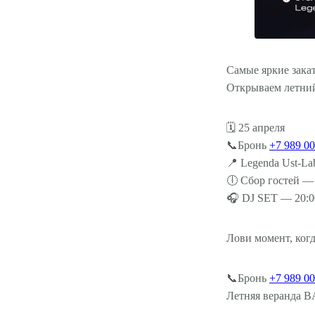
Самые яркие зака
Открываем летний
🗓 25 апреля
📞Бронь ‪
+7 989 00
📍 Legenda Ust-La
🕕 Сбор гостей —
🎧 DJ SET — 20:0
Лови момент, когд
📞Бронь ‪
+7 989 00
Летняя веранда 